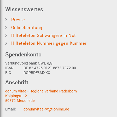
Wissenswertes
Presse
Onlineberatung
Hilfetelefon Schwangere in Not
Hilfetelefon Nummer gegen Kummer
Spendenkonto
VerbundVolksbank OWL e,G.
IBAN:
DE 62 4726 0121 8873 7372 00
BIC:
DGPBDE3MXXX
Anschrift
donum vitae - Regionalverband Paderborn
Kolpingstr. 2
59872 Meschede
Email:
donumvitae-rv@t-online.de