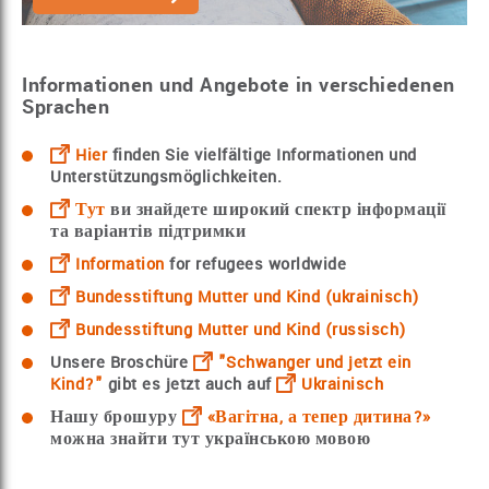
Informationen und Angebote in verschiedenen
Sprachen
Hier
finden Sie vielfältige Informationen und
Unterstützungsmöglichkeiten.
Тут
ви знайдете широкий спектр інформації
та варіантів підтримки
Information
for refugees worldwide
Bundesstiftung Mutter und Kind (ukrainisch)
Bundesstiftung Mutter und Kind (russisch)
Unsere Broschüre
"Schwanger und jetzt ein
Kind?"
gibt es jetzt auch auf
Ukrainisch
Нашу брошуру
«Вагітна, а тепер дитина?»
можна знайти тут українською мовою