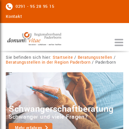
0291 - 95 28 95 15
Kontakt
Sie befinden sich hier:
Startseite
/
Beratungsstellen
/
Beratungsstellen in der Region Paderborn
/
Paderborn
Schwangerschaftberatung
Schwanger und viele Fragen?
Mehr erfahren