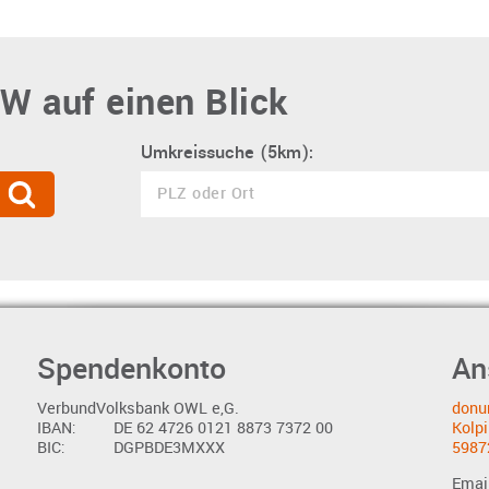
W auf einen Blick
Umkreissuche (5km):
Spendenkonto
An
VerbundVolksbank OWL e,G.
donu
IBAN:
DE 62 4726 0121 8873 7372 00
Kolpi
BIC:
DGPBDE3MXXX
5987
Emai