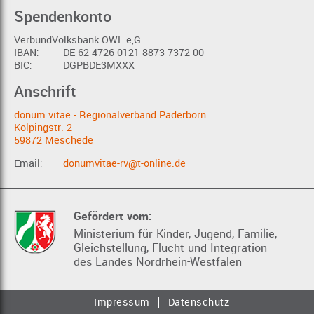
Spendenkonto
VerbundVolksbank OWL e,G.
IBAN:
DE 62 4726 0121 8873 7372 00
BIC:
DGPBDE3MXXX
Anschrift
donum vitae - Regionalverband Paderborn
Kolpingstr. 2
59872 Meschede
Email:
donumvitae-rv@t-online.de
Gefördert vom:
Ministerium für Kinder, Jugend, Familie,
Gleichstellung, Flucht und Integration
des Landes Nordrhein-Westfalen
Impressum
Datenschutz