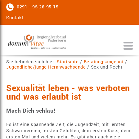
0291 - 95 28 95 15
Kontakt
Sie befinden sich hier:
Startseite
/
Beratungsangebot
/
Jugendliche/junge Heranwachsende
/
Sex und Recht
Sexualität leben - was verboten
und was erlaubt ist
Mach Dich schlau!
Es ist eine spannende Zeit, die Jugendzeit, mit ersten
Schwärmereien, ersten Gefühlen, dem ersten Kuss, dem
ersten Mal und vielem mehr. Es gibt aber auch viele