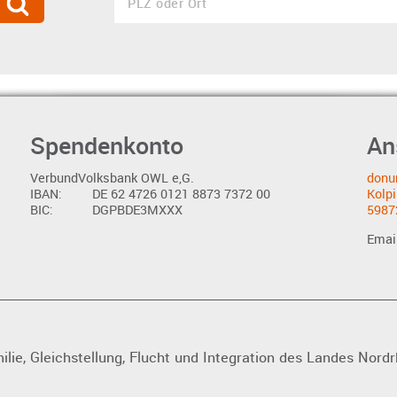
Spendenkonto
An
VerbundVolksbank OWL e,G.
donu
IBAN:
DE 62 4726 0121 8873 7372 00
Kolpi
BIC:
DGPBDE3MXXX
5987
Emai
ilie, Gleichstellung, Flucht und Integration des Landes Nord